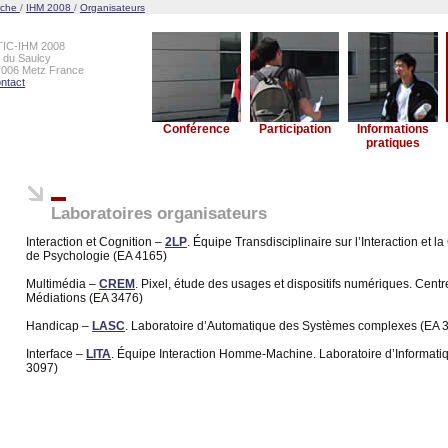
rche
/
IHM 2008
/
Organisateurs
TIC-IHM 2008
e du Saulcy
7006 Metz France
ntact
Conférence
Participation
Informations
pratiques
Laboratoires organisateurs
Interaction et Cognition –
2LP
. Équipe Transdisciplinaire sur l’Interaction et l
de Psychologie (EA 4165)
Multimédia –
CREM
. Pixel, étude des usages et dispositifs numériques. Cent
Médiations (EA 3476)
Handicap –
LASC
. Laboratoire d’Automatique des Systèmes complexes (EA 
Interface –
LITA
. Équipe Interaction Homme-Machine. Laboratoire d’Informati
3097)