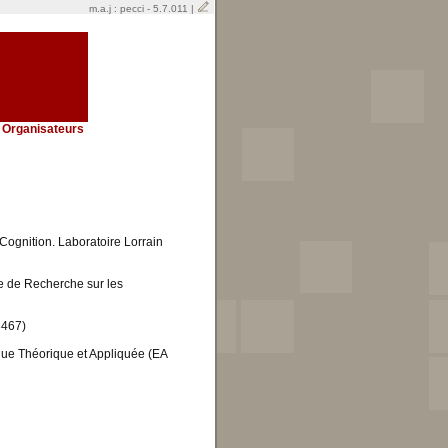
m.a.j : pecci - 5.7.011 |
Organisateurs
a Cognition. Laboratoire Lorrain
re de Recherche sur les
3467)
que Théorique et Appliquée (EA