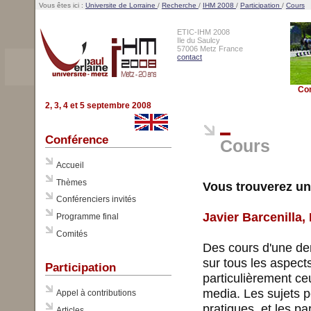
Vous êtes ici :
Universite de Lorraine
/
Recherche
/
IHM 2008
/
Participation
/
Cours
ETIC-IHM 2008
Ile du Saulcy
57006 Metz France
contact
Co
2, 3, 4 et 5 septembre 2008
Conférence
Cours
Accueil
Thèmes
Vous trouverez un
Conférenciers invités
Javier Barcenilla
Programme final
Comités
Des cours d'une dem
sur tous les aspect
Participation
particulièrement ceu
media. Les sujets p
Appel à contributions
pratiques, et les pa
Articles