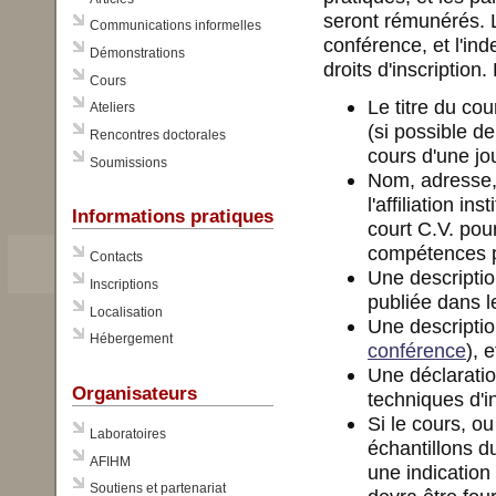
seront rémunérés. L
Communications informelles
conférence, et l'ind
Démonstrations
droits d'inscription.
Cours
Le titre du co
Ateliers
(si possible d
Rencontres doctorales
cours d'une jo
Soumissions
Nom, adresse,
l'affiliation i
Informations pratiques
court C.V. po
compétences p
Contacts
Une descripti
Inscriptions
publiée dans l
Localisation
Une descripti
Hébergement
conférence
), 
Une déclaratio
Organisateurs
techniques d'in
Si le cours, o
Laboratoires
échantillons du
AFIHM
une indication
Soutiens et partenariat