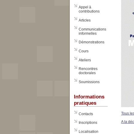
Appel à
contributions
Articles
Communications
informelles
Démonstrations
Cours
Ateliers
Rencontres
doctorales
Soumissions
Informations
pratiques
Tous les
Contacts
A la dé
Inscriptions
Localisation