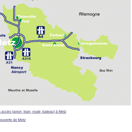
 accès (avion, train, route, bateau) à Metz
couverte de Metz