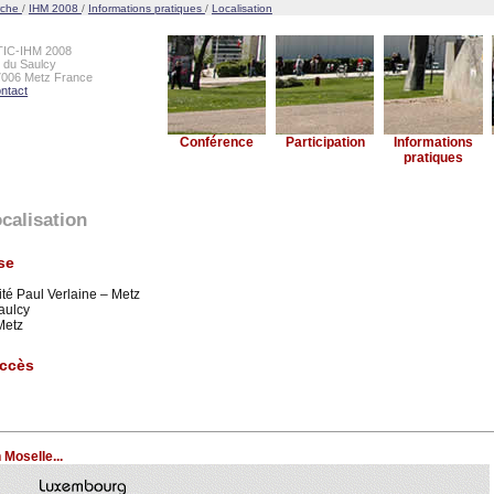
rche
/
IHM 2008
/
Informations pratiques
/
Localisation
TIC-IHM 2008
e du Saulcy
7006 Metz France
ntact
Conférence
Participation
Informations
pratiques
calisation
se
ité Paul Verlaine – Metz
Saulcy
Metz
accès
 Moselle...