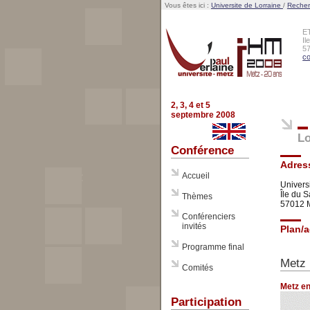
Vous êtes ici :
Universite de Lorraine
/
Reche
E
Il
5
co
2, 3, 4 et 5
septembre 2008
Lo
Conférence
Adres
Accueil
Univers
Île du 
Thèmes
57012 
Conférenciers
invités
Plan/
Programme final
Metz
Comités
Metz en
Participation