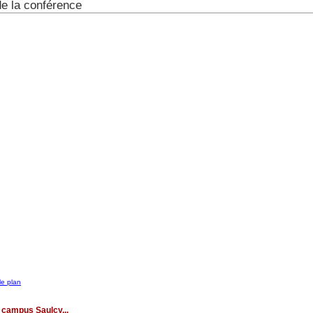
de la conférence
le plan
 campus Saulcy...