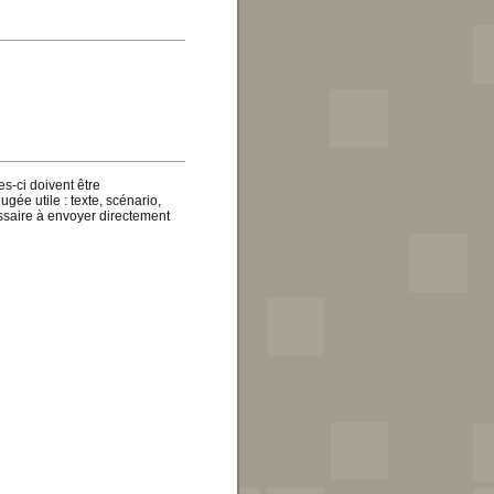
es-ci doivent être
gée utile : texte, scénario,
essaire à envoyer directement