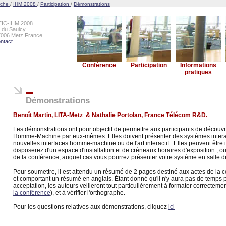
rche
/
IHM 2008
/
Participation
/
Démonstrations
TIC-IHM 2008
e du Saulcy
7006 Metz France
ntact
Conférence
Participation
Informations
pratiques
Démonstrations
Benoît Martin, LITA-Metz & Nathalie Portolan, France Télécom R&D.
Les démonstrations ont pour objectif de permettre aux participants de découvrir 
Homme-Machine par eux-mêmes. Elles doivent présenter des systèmes interac
nouvelles interfaces homme-machine ou de l'art interactif. Elles peuvent être 
disposerez d'un espace d'installation et de créneaux horaires d'exposition ; o
de la conférence, auquel cas vous pourrez présenter votre système en salle d
Pour soumettre, il est attendu un résumé de 2 pages destiné aux actes de la c
et comportant un résumé en anglais. Étant donné qu'il n'y aura pas de temps 
acceptation, les auteurs veilleront tout particulièrement à formater correcteme
la conférence
), et à vérifier l'orthographe.
Pour les questions relatives aux démonstrations, cliquez
ici