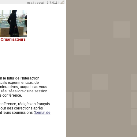
m.a.j : pecci - 5.7.011 |
Organisateurs
le futur de l'Interaction
tifs expérimentaux, de
interactives, auquel cas vous
u réalisées lors d'une session
e conférence.
onférence, rédigés en français
pour des corrections après
nt leurs soumissions (
format de