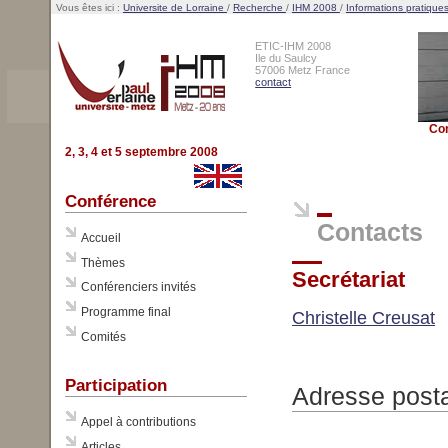
Vous êtes ici :
Universite de Lorraine
/
Recherche
/
IHM 2008
/
Informations pratique
ETIC-IHM 2008
Ile du Saulcy
57006 Metz France
contact
Co
2, 3, 4 et 5 septembre 2008
Conférence
Contacts
Accueil
Thèmes
Secrétariat
Conférenciers invités
Programme final
Christelle Creusat
Comités
Participation
Adresse post
Appel à contributions
Articles