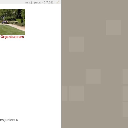
m.a.j : pecci - 5.7.011 |
Organisateurs
es juniors »