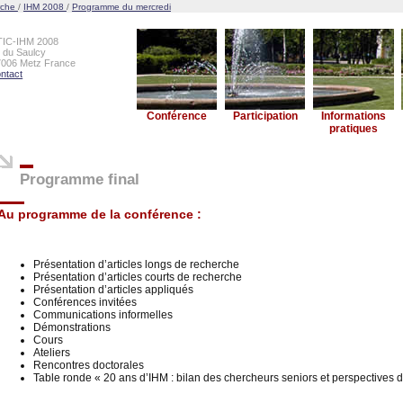
rche
/
IHM 2008
/
Programme du mercredi
TIC-IHM 2008
e du Saulcy
7006 Metz France
ntact
Conférence
Participation
Informations
pratiques
Programme final
Au programme de la conférence :
Présentation d’articles longs de recherche
Présentation d’articles courts de recherche
Présentation d’articles appliqués
Conférences invitées
Communications informelles
Démonstrations
Cours
Ateliers
Rencontres doctorales
Table ronde « 20 ans d’IHM : bilan des chercheurs seniors et perspectives d